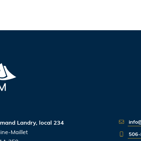
info
-Amand Landry,
local 234
ine-Maillet
506-