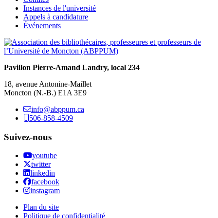
Instances de l'université
Appels à candidature
Événements
Pavillon Pierre-Amand Landry,
local 234
18, avenue Antonine-Maillet
Moncton (N.-B.) E1A 3E9
info@abppum.ca
506-858-4509
Suivez-nous
youtube
twitter
linkedin
facebook
instagram
Plan du site
Politique de confidentialité